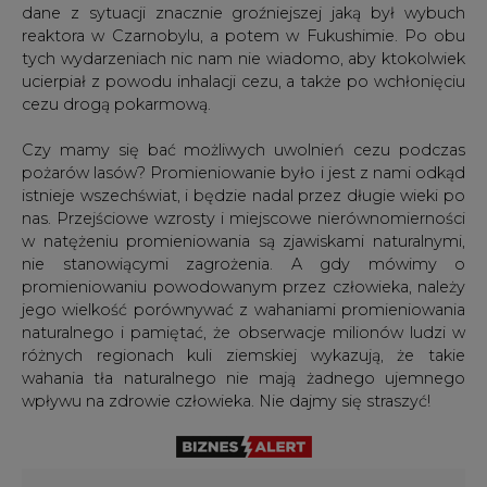
cezu drogą pokarmową.
Czy mamy się bać możliwych uwolnień cezu podczas
pożarów lasów? Promieniowanie było i jest z nami odkąd
istnieje wszechświat, i będzie nadal przez długie wieki po
nas. Przejściowe wzrosty i miejscowe nierównomierności
w natężeniu promieniowania są zjawiskami naturalnymi,
nie stanowiącymi zagrożenia. A gdy mówimy o
promieniowaniu powodowanym przez człowieka, należy
jego wielkość porównywać z wahaniami promieniowania
naturalnego i pamiętać, że obserwacje milionów ludzi w
różnych regionach kuli ziemskiej wykazują, że takie
wahania tła naturalnego nie mają żadnego ujemnego
wpływu na zdrowie człowieka. Nie dajmy się straszyć!
#
Opinie
Artykuł powstał bez wsparcia narzędzi sztucznej inteligencji.
Wydawca portalu CIRE zgadza się na włączenie publikacji do