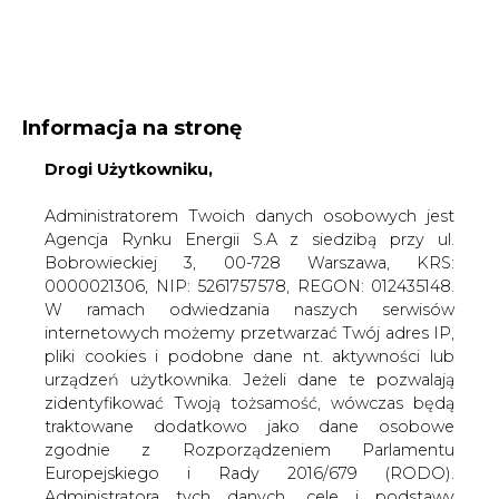
WYDAWCA PORTALU:
Informacja na stronę
A
A
A
Drogi Użytkowniku,
WIELKOŚĆ TEKSTU
WYSOKI KONTRAST
ZALOGUJ SIĘ
Administratorem Twoich danych osobowych jest
Agencja Rynku Energii S.A z siedzibą przy ul.
Bobrowieckiej 3, 00-728 Warszawa, KRS:
0000021306, NIP: 5261757578, REGON: 012435148.
W ramach odwiedzania naszych serwisów
internetowych możemy przetwarzać Twój adres IP,
pliki cookies i podobne dane nt. aktywności lub
urządzeń użytkownika. Jeżeli dane te pozwalają
zidentyfikować Twoją tożsamość, wówczas będą
traktowane dodatkowo jako dane osobowe
zgodnie z Rozporządzeniem Parlamentu
Europejskiego i Rady 2016/679 (RODO).
WŁĄCZ CIRE.TV
Administratora tych danych, cele i podstawy
przetwarzania oraz inne informacje wymagane
przez RODO znajdziesz w Polityce Prywatności
pod
tym linkiem.