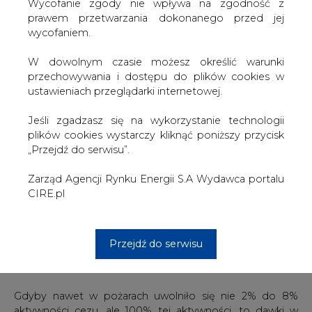
W dowolnym czasie możesz określić warunki
przechowywania i dostępu do plików cookies w
W trzech dotychczasowych pożarach do atmosfery
ustawieniach przeglądarki internetowej.
trafiło od 2 do 8% cezu 137, co spowodowało w Kijowie
dawki gamma sięgające 10 mikrosiwertów. 10
Jeśli zgadzasz się na wykorzystanie technologii
mikrosiwertow – czyli 10 milionowych siwerta – to jedna
plików cookies wystarczy kliknąć poniższy przycisk
setna dawki promieniowania, którą przyjęto jako
„Przejdź do serwisu”.
dopuszczalną dawkę roczną, jaką mogą powodować
elektrownie jądrowe. 10 mikrosiwertow – to cztery razy
Zarząd Agencji Rynku Energii S.A Wydawca portalu
MNIEJ, niż różnica między roczną dawką gamma
CIRE.pl
otrzymywaną w Krakowie i we Wrocławiu. Nie ma to
żadnego znaczenia dla zdrowia człowieka. Dawki
otrzymywane w Finlandii to około 7000 mikrosiwertów
rocznie, a w Polsce średnio 2500 mikrosiwerta, a więc
Przejdź do serwisu
dawka 10 mikrosiwertów jest 450 razy mniejsza, niż
różnica między Finlandią a Polską.
Gdyby nawet w pożarach uwolniło się nie 2% do 8%
aktywności cezu, ale 100% tej aktywności, to dawki w
Kijowie wyniosłyby 120 do 500 mikrosiwertow. A nawet
500 mikrosiwertów to zaledwie jedna dziesiąta różnicy
dawek między Finlandią a Polską. Przy tym Finowie żyją