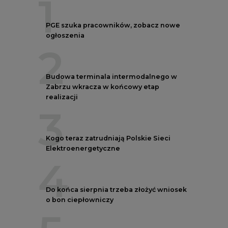
2
Budowa terminala intermodalnego w
Zabrzu wkracza w końcowy etap
realizacji
3
Kogo teraz zatrudniają Polskie Sieci
Elektroenergetyczne
4
Do końca sierpnia trzeba złożyć wniosek
o bon ciepłowniczy
5
Spółka Polskie Elektrownie Jądrowe
zaprasza do wysyłania CV