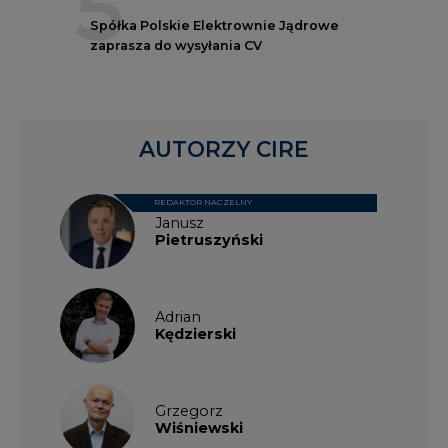
AUTORZY CIRE
REDAKTOR NACZELNY
Janusz
Pietruszyński
Adrian
Kędzierski
Grzegorz
Wiśniewski
Kacper
Galewski