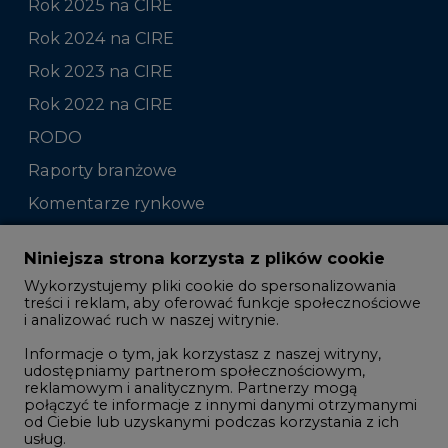
Rok 2022 na CIRE
RODO
Raporty branżowe
Komentarze rynkowe
Zmiany kadrowe na rynku
Niniejsza strona korzysta z plików cookie
Wykorzystujemy pliki cookie do spersonalizowania
Studio CIRE
treści i reklam, aby oferować funkcje społecznościowe
i analizować ruch w naszej witrynie.
Rozmowy o energetyce
Informacje o tym, jak korzystasz z naszej witryny,
Gospodarka
udostępniamy partnerom społecznościowym,
reklamowym i analitycznym. Partnerzy mogą
Geopolityka
połączyć te informacje z innymi danymi otrzymanymi
LTE450
od Ciebie lub uzyskanymi podczas korzystania z ich
usług.
Korzystanie z plików cookie innych niż systemowe
Innowacje i AI
wymaga zgody. Zgoda jest dobrowolna i w każdym
momencie możesz ją wycofać poprzez zmianę
Telekomunikacja i IT
preferencji plików cookie. Zgodę możesz wyrazić,