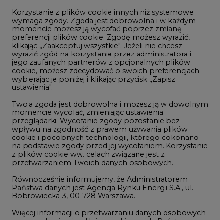
klikając „Zaakceptuj wszystkie". Jeżeli nie chcesz
Handel emisjami CO2
wyrazić zgód na korzystanie przez administratora i
Wodór
jego zaufanych partnerów z opcjonalnych plików
cookie, możesz zdecydować o swoich preferencjach
Górnictwo
wybierając je poniżej i klikając przycisk „Zapisz
ustawienia".
Zmiany klimatyczne
Twoja zgoda jest dobrowolna i możesz ją w dowolnym
momencie wycofać, zmieniając ustawienia
przeglądarki. Wycofanie zgody pozostanie bez
Atom
wpływu na zgodność z prawem używania plików
Fotowoltaika
cookie i podobnych technologii, którego dokonano
na podstawie zgody przed jej wycofaniem. Korzystanie
Offshore wind
z plików cookie ww. celach związane jest z
przetwarzaniem Twoich danych osobowych.
Magazyny energii
Równocześnie informujemy, że Administratorem
Zielone samorządy
Państwa danych jest Agencja Rynku Energii S.A., ul.
Bobrowiecka 3, 00-728 Warszawa.
Zielona gospodarka
Więcej informacji o przetwarzaniu danych osobowych
oraz mechanizmie plików cookie znajdą Państwo
w
Polityce prywatności
.
Zaakceptuj
©2002-
2021 - 2026
-
CIRE.PL
Centrum Informacji o Rynku Energii
wszystkie