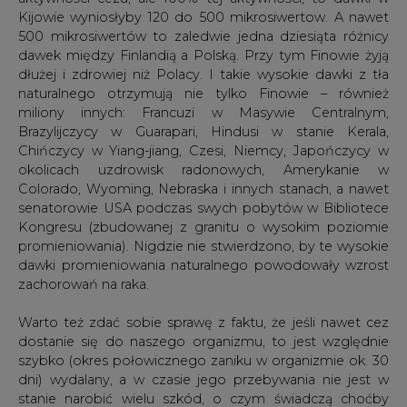
dłużej i zdrowiej niż Polacy. I takie wysokie dawki z tła
naturalnego otrzymują nie tylko Finowie – również
miliony innych: Francuzi w Masywie Centralnym,
Brazylijczycy w Guarapari, Hindusi w stanie Kerala,
Chińczycy w Yiang-jiang, Czesi, Niemcy, Japończycy w
okolicach uzdrowisk radonowych, Amerykanie w
Colorado, Wyoming, Nebraska i innych stanach, a nawet
senatorowie USA podczas swych pobytów w Bibliotece
Kongresu (zbudowanej z granitu o wysokim poziomie
promieniowania). Nigdzie nie stwierdzono, by te wysokie
dawki promieniowania naturalnego powodowały wzrost
zachorowań na raka.
Warto też zdać sobie sprawę z faktu, że jeśli nawet cez
dostanie się do naszego organizmu, to jest względnie
szybko (okres połowicznego zaniku w organizmie ok. 30
dni) wydalany, a w czasie jego przebywania nie jest w
stanie narobić wielu szkód, o czym świadczą choćby
dane z sytuacji znacznie groźniejszej jaką był wybuch
reaktora w Czarnobylu, a potem w Fukushimie. Po obu
tych wydarzeniach nic nam nie wiadomo, aby ktokolwiek
ucierpiał z powodu inhalacji cezu, a także po wchłonięciu