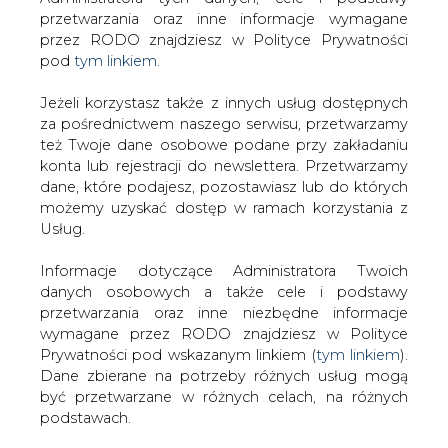
Strona główna
/
ATOM
/
NCBJ: Nie dajmy się straszyć.
Jeżeli korzystasz także z innych usług dostępnych
Pożar wokół Czarnobyla nie zagraża Polsce
za pośrednictwem naszego serwisu, przetwarzamy
też Twoje dane osobowe podane przy zakładaniu
2015-04-29 00:00
konta lub rejestracji do newslettera. Przetwarzamy
drukuj
dane, które podajesz, pozostawiasz lub do których
skomentuj
możemy uzyskać dostęp w ramach korzystania z
Usług.
udostępnij
:
Informacje dotyczące Administratora Twoich
danych osobowych a także cele i podstawy
przetwarzania oraz inne niezbędne informacje
wymagane przez RODO znajdziesz w Polityce
Prywatności pod wskazanym linkiem (
tym linkiem
).
Dane zbierane na potrzeby różnych usług mogą
być przetwarzane w różnych celach, na różnych
podstawach.
Pamiętaj, że w związku z przetwarzaniem danych
osobowych przysługuje Ci szereg gwarancji i praw,
NCBJ: Nie dajmy się straszyć. Pożar
a przede wszystkim prawo do odwołania zgody
wokół Czarnobyla nie zagraża
Polsce
oraz prawo sprzeciwu wobec przetwarzania Twoich