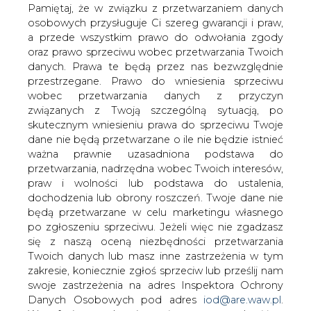
danych. Prawa te będą przez nas bezwzględnie
przestrzegane. Prawo do wniesienia sprzeciwu
wobec przetwarzania danych z przyczyn
związanych z Twoją szczególną sytuacją, po
skutecznym wniesieniu prawa do sprzeciwu Twoje
dane nie będą przetwarzane o ile nie będzie istnieć
Wobec pojawiających się ostatnio
ważna prawnie uzasadniona podstawa do
informacji o pożarze lasów wokół
przetwarzania, nadrzędna wobec Twoich interesów,
praw i wolności lub podstawa do ustalenia,
Czarnobyla, BiznesAlert.pl przedstawia
dochodzenia lub obrony roszczeń. Twoje dane nie
stanowisko w tej sprawie dr inż.
będą przetwarzane w celu marketingu własnego
Andrzeja Strupczewskiego, prof. nadzw.
po zgłoszeniu sprzeciwu. Jeżeli więc nie zgadzasz
NCBJ.
się z naszą oceną niezbędności przetwarzania
Twoich danych lub masz inne zastrzeżenia w tym
Aktywność cezu w lasach wokoło Czarnobyla odpowiada
zakresie, koniecznie zgłoś sprzeciw lub prześlij nam
rozpadowi 2 miliardowych części grama na sekundę, tak
swoje zastrzeżenia na adres Inspektora Ochrony
mało, że nikt nie powinien czuć się przerażony. Szef
Danych Osobowych pod adres
iod@are.waw.pl
.
Państwowej Służby ds. Sytuacji Nadzwyczajnych Zorian
Wycofanie zgody nie wpływa na zgodność z
Szkiriak oświadczył, że przyczyną pożaru mogło być
prawem przetwarzania dokonanego przed jej
podpalenie, a strażacy pracują intensywnie by pożar
wycofaniem.
zlokalizować i ugasić ale nie jest to dowodem, że pożar
może wywołać groźne skutki radiologiczne.