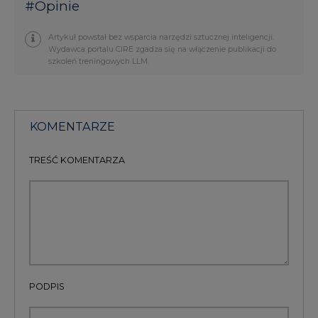
szkoleń treningowych LLM.
KOMENTARZE
TREŚĆ KOMENTARZA
PODPIS
Przesłanie komentarza oznacza akceptację zasad korzystania z portalu
cire.pl