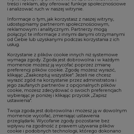
Studio CIRE
treści i reklam, aby oferować funkcje społecznościowe
i analizować ruch w naszej witrynie.
Rozmowy o energetyce
Informacje o tym, jak korzystasz z naszej witryny,
Gospodarka
udostępniamy partnerom społecznościowym,
reklamowym i analitycznym. Partnerzy mogą
Geopolityka
połączyć te informacje z innymi danymi otrzymanymi
LTE450
od Ciebie lub uzyskanymi podczas korzystania z ich
usług.
Korzystanie z plików cookie innych niż systemowe
Innowacje i AI
wymaga zgody. Zgoda jest dobrowolna i w każdym
momencie możesz ją wycofać poprzez zmianę
Telekomunikacja i IT
preferencji plików cookie. Zgodę możesz wyrazić,
klikając „Zaakceptuj wszystkie". Jeżeli nie chcesz
Handel emisjami CO2
wyrazić zgód na korzystanie przez administratora i
Wodór
jego zaufanych partnerów z opcjonalnych plików
cookie, możesz zdecydować o swoich preferencjach
Górnictwo
wybierając je poniżej i klikając przycisk „Zapisz
ustawienia".
Zmiany klimatyczne
Twoja zgoda jest dobrowolna i możesz ją w dowolnym
momencie wycofać, zmieniając ustawienia
przeglądarki. Wycofanie zgody pozostanie bez
Atom
wpływu na zgodność z prawem używania plików
Fotowoltaika
cookie i podobnych technologii, którego dokonano