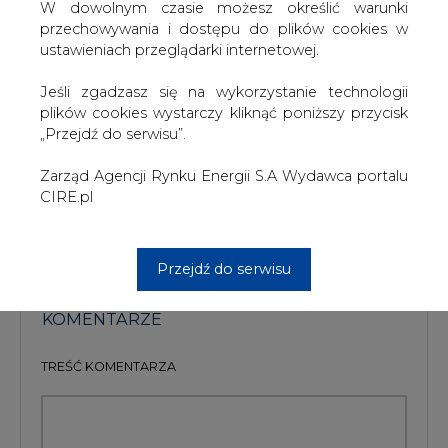
W dowolnym czasie możesz określić warunki
pory współpracę z Międzynarodową Agencją Energii
przechowywania i dostępu do plików cookies w
Atomowej (MAEA), której celem ma być rozwianie obaw
ustawieniach przeglądarki internetowej.
Zachodu co do charakteru irańskiego programu
nuklearnego, a w efekcie - wyjście Iranu z izolacji
Jeśli zgadzasz się na wykorzystanie technologii
gospodarczej i dyplomatycznej.
plików cookies wystarczy kliknąć poniższy przycisk
„Przejdź do serwisu”.
#
Energetyka
#
świat
Zarząd Agencji Rynku Energii S.A Wydawca portalu
Artykuł powstał bez wsparcia narzędzi sztucznej inteligencji.
CIRE.pl
Wydawca portalu CIRE zgadza się na włączenie publikacji do
szkoleń treningowych LLM.
Przejdź do serwisu
KOMENTARZE
TREŚĆ KOMENTARZA