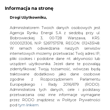
Informacja na stronę
KONTAKT:
REDAKCJA@CIRE.PL
Drogi Użytkowniku,
WYDAWCA PORTALU:
Administratorem Twoich danych osobowych jest
Agencja Rynku Energii S.A z siedzibą przy ul.
A
A
A
WIELKOŚĆ TEKSTU
WYSOKI KONTRAST
Bobrowieckiej 3, 00-728 Warszawa, KRS:
0000021306, NIP: 5261757578, REGON: 012435148.
ZALOGUJ SIĘ
W ramach odwiedzania naszych serwisów
internetowych możemy przetwarzać Twój adres IP,
pliki cookies i podobne dane nt. aktywności lub
urządzeń użytkownika. Jeżeli dane te pozwalają
zidentyfikować Twoją tożsamość, wówczas będą
traktowane dodatkowo jako dane osobowe
zgodnie z Rozporządzeniem Parlamentu
Europejskiego i Rady 2016/679 (RODO).
Administratora tych danych, cele i podstawy
przetwarzania oraz inne informacje wymagane
przez RODO znajdziesz w Polityce Prywatności
pod
tym linkiem.
WŁĄCZ CIRE.TV