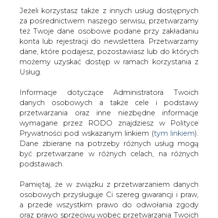
Jeżeli korzystasz także z innych usług dostępnych
za pośrednictwem naszego serwisu, przetwarzamy
też Twoje dane osobowe podane przy zakładaniu
konta lub rejestracji do newslettera. Przetwarzamy
Strona główna
/
ATOM
/
Iran: mamy ponad tysiąc
dane, które podajesz, pozostawiasz lub do których
nowoczesnych wirówek do wzbogacania uranu
możemy uzyskać dostęp w ramach korzystania z
Usług.
2013-08-18 00:00
drukuj
Informacje dotyczące Administratora Twoich
skomentuj
danych osobowych a także cele i podstawy
udostępnij
:
przetwarzania oraz inne niezbędne informacje
wymagane przez RODO znajdziesz w Polityce
Prywatności pod wskazanym linkiem (
tym linkiem
).
Dane zbierane na potrzeby różnych usług mogą
Iran: mamy ponad tysiąc
być przetwarzane w różnych celach, na różnych
nowoczesnych wirówek do
podstawach.
wzbogacania uranu
Pamiętaj, że w związku z przetwarzaniem danych
osobowych przysługuje Ci szereg gwarancji i praw,
a przede wszystkim prawo do odwołania zgody
oraz prawo sprzeciwu wobec przetwarzania Twoich