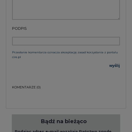
PODPIS
Przesłanie komentarza oznacza akceptację zasad korzystania z portalu
cire.pl
wyślij
KOMENTARZE
(0)
Bądź na bieżąco
Podając adres e-mail wyrażają Państwo zgodę