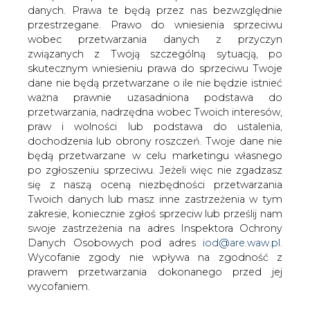
danych. Prawa te będą przez nas bezwzględnie
przestrzegane. Prawo do wniesienia sprzeciwu
Iran dysponuje już ponad tysiącem
wobec przetwarzania danych z przyczyn
nowoczesnych wirówek do szybkiego
związanych z Twoją szczególną sytuacją, po
wzbogacania uranu. Poinformował o
skutecznym wniesieniu prawa do sprzeciwu Twoje
tym w sobotę odchodzący szef
dane nie będą przetwarzane o ile nie będzie istnieć
irańskiego programu atomowego
ważna prawnie uzasadniona podstawa do
Ferejdun Abbasi.
przetwarzania, nadrzędna wobec Twoich interesów,
praw i wolności lub podstawa do ustalenia,
W sumie, według Abbasiego, którego cytuje irańska
dochodzenia lub obrony roszczeń. Twoje dane nie
agencja prasowa ISNA, Iran ma ponad 18 tysięcy wirówek
będą przetwarzane w celu marketingu własnego
w dwóch ośrodkach jądrowych, w Natanz i Fordo.
po zgłoszeniu sprzeciwu. Jeżeli więc nie zgadzasz
się z naszą oceną niezbędności przetwarzania
Społeczność międzynarodowa obawia się, że Iran dąży
Twoich danych lub masz inne zastrzeżenia w tym
do stworzenia broni jądrowej. Władze w Teheranie
zakresie, koniecznie zgłoś sprzeciw lub prześlij nam
zaprzeczają temu i przekonują, że wzbogacają uran
swoje zastrzeżenia na adres Inspektora Ochrony
wyłącznie w celu uzyskania paliwa dla cywilnej energetyki
Danych Osobowych pod adres
iod@are.waw.pl
.
jądrowej.
Wycofanie zgody nie wpływa na zgodność z
prawem przetwarzania dokonanego przed jej
Nowy prezydent Iranu Hasan Rowhani i nowy szef
wycofaniem.
irańskiego programu atomowego Ali Akbar Salehi
zapowiadają lepszą i bardziej transparentną niż do tej