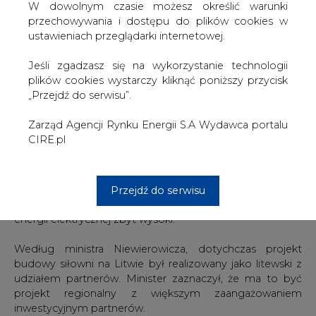
W dowolnym czasie możesz określić warunki
czekają na nasz sygnał. W przyszłym tygodniu odbędą
przechowywania i dostępu do plików cookies w
się pewne spotkania" - powiedział premier.
ustawieniach przeglądarki internetowej.
Butkeviczius przypomniał, że Polska ws. udziału w
Jeśli zgadzasz się na wykorzystanie technologii
budowie siłowni na Litwie "zrobiła pauzę", i że rozmawiali
plików cookies wystarczy kliknąć poniższy przycisk
o tym premierzy Polski i Litwy podczas spotkania w
„Przejdź do serwisu”.
Warszawie w lutym br.
Zarząd Agencji Rynku Energii S.A Wydawca portalu
W poniedziałek litewski centrolewicowy rząd, po
CIRE.pl
zapoznaniu się z wnioskami grupy roboczej
przygotowującej narodową strategię energetyczną,
oznajmił, że Litwa nie może zrealizować projektu budowy
Wisagińskiej Elektrowni Atomowej, który przygotował
Przejdź do serwisu
poprzedni prawicowy rząd, gdyż koszt własny produkcji
energii elektrycznej zbyt wysoki.
Według ministra Niewierowicza, dotychczas projekt
budowy siłowni na Litwie był realizowany jako litewski z
udziałem partnerów. Minister zaznaczył, że ma to być
projekt regionalny z większym zaangażowaniem
inwestycyjnym partnerów.