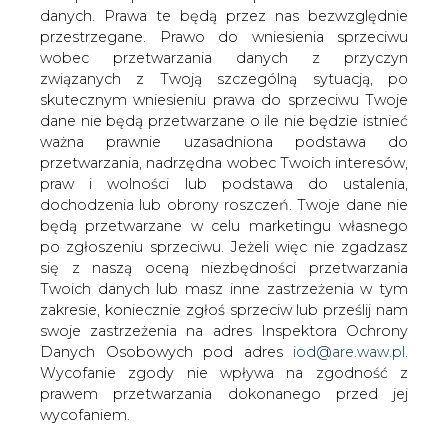
danych. Prawa te będą przez nas bezwzględnie
przestrzegane. Prawo do wniesienia sprzeciwu
Litwa samodzielnie nie będzie
wobec przetwarzania danych z przyczyn
budowała siłowni atomowej -
związanych z Twoją szczególną sytuacją, po
powiedział w czwartek w litewskim
skutecznym wniesieniu prawa do sprzeciwu Twoje
Sejmie minister energetyki Jarosław
dane nie będą przetwarzane o ile nie będzie istnieć
Niewierowicz.
ważna prawnie uzasadniona podstawa do
przetwarzania, nadrzędna wobec Twoich interesów,
"Bez rzeczywistego udziału partnerów: Łotwy i Estonii, a
praw i wolności lub podstawa do ustalenia,
także możliwych innych partnerów, Litwa sama tego
dochodzenia lub obrony roszczeń. Twoje dane nie
projektu nie będzie realizowała" - oświadczył minister
będą przetwarzane w celu marketingu własnego
podczas sejmowej dyskusji nt. założeń strategii
po zgłoszeniu sprzeciwu. Jeżeli więc nie zgadzasz
energetycznej kraju.
się z naszą oceną niezbędności przetwarzania
Twoich danych lub masz inne zastrzeżenia w tym
Premier Litwy Algirdas Butkeviczius zapowiedział w
zakresie, koniecznie zgłoś sprzeciw lub prześlij nam
czwartek, że negocjacje ws. dalszej realizacji projektu
swoje zastrzeżenia na adres Inspektora Ochrony
budowy Wisagińskiej Elektrowni Atomowej z partnerami
Danych Osobowych pod adres
iod@are.waw.pl
.
regionalnymi: Łotwą, Estonią oraz z japońskim
Wycofanie zgody nie wpływa na zgodność z
koncernem Hitachi rozpoczną się już w przyszłym
prawem przetwarzania dokonanego przed jej
tygodniu.
wycofaniem.
"Rozmawiałem już z premierami Łotwy i Estonii. Oni