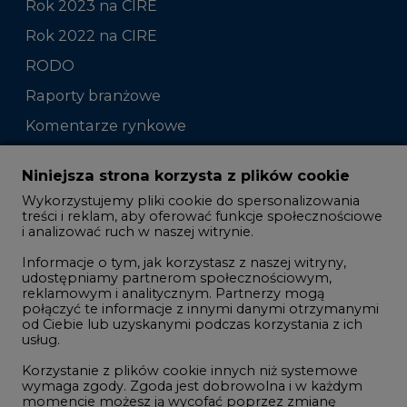
Rok 2023 na CIRE
Rok 2022 na CIRE
RODO
Raporty branżowe
Komentarze rynkowe
Zmiany kadrowe na rynku
Niniejsza strona korzysta z plików cookie
Wykorzystujemy pliki cookie do spersonalizowania
Studio CIRE
treści i reklam, aby oferować funkcje społecznościowe
i analizować ruch w naszej witrynie.
Rozmowy o energetyce
Informacje o tym, jak korzystasz z naszej witryny,
Gospodarka
udostępniamy partnerom społecznościowym,
reklamowym i analitycznym. Partnerzy mogą
Geopolityka
połączyć te informacje z innymi danymi otrzymanymi
LTE450
od Ciebie lub uzyskanymi podczas korzystania z ich
usług.
Korzystanie z plików cookie innych niż systemowe
Innowacje i AI
wymaga zgody. Zgoda jest dobrowolna i w każdym
momencie możesz ją wycofać poprzez zmianę
Telekomunikacja i IT