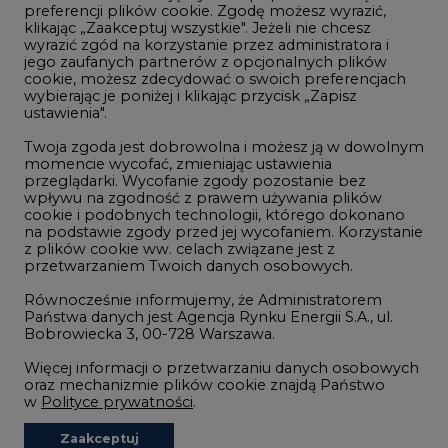
preferencji plików cookie. Zgodę możesz wyrazić,
klikając „Zaakceptuj wszystkie". Jeżeli nie chcesz
Handel emisjami CO2
wyrazić zgód na korzystanie przez administratora i
Wodór
jego zaufanych partnerów z opcjonalnych plików
cookie, możesz zdecydować o swoich preferencjach
Górnictwo
wybierając je poniżej i klikając przycisk „Zapisz
ustawienia".
Zmiany klimatyczne
Twoja zgoda jest dobrowolna i możesz ją w dowolnym
momencie wycofać, zmieniając ustawienia
przeglądarki. Wycofanie zgody pozostanie bez
Atom
wpływu na zgodność z prawem używania plików
Fotowoltaika
cookie i podobnych technologii, którego dokonano
na podstawie zgody przed jej wycofaniem. Korzystanie
Offshore wind
z plików cookie ww. celach związane jest z
przetwarzaniem Twoich danych osobowych.
Magazyny energii
Równocześnie informujemy, że Administratorem
Zielone samorządy
Państwa danych jest Agencja Rynku Energii S.A., ul.
Bobrowiecka 3, 00-728 Warszawa.
Zielona gospodarka
Więcej informacji o przetwarzaniu danych osobowych
oraz mechanizmie plików cookie znajdą Państwo
w
Polityce prywatności
.
Zaakceptuj