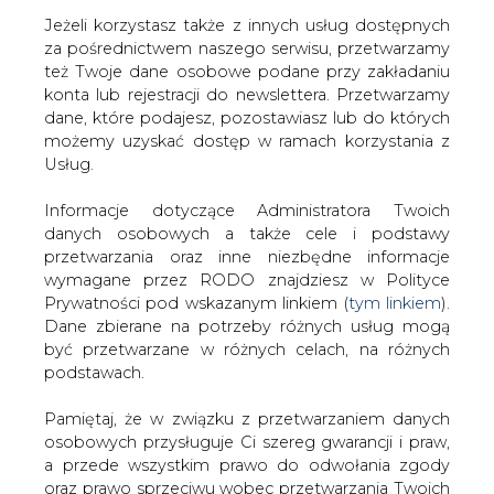
Jeżeli korzystasz także z innych usług dostępnych
za pośrednictwem naszego serwisu, przetwarzamy
też Twoje dane osobowe podane przy zakładaniu
konta lub rejestracji do newslettera. Przetwarzamy
Strona główna
/
ATOM
/
Niewierowicz: Litwa sama nie
dane, które podajesz, pozostawiasz lub do których
będzie budowała elektrowni atomowej
możemy uzyskać dostęp w ramach korzystania z
Usług.
2013-04-25 00:00
drukuj
Informacje dotyczące Administratora Twoich
skomentuj
danych osobowych a także cele i podstawy
udostępnij
:
przetwarzania oraz inne niezbędne informacje
wymagane przez RODO znajdziesz w Polityce
Prywatności pod wskazanym linkiem (
tym linkiem
).
Dane zbierane na potrzeby różnych usług mogą
Niewierowicz: Litwa sama nie
być przetwarzane w różnych celach, na różnych
będzie budowała elektrowni
podstawach.
atomowej
Pamiętaj, że w związku z przetwarzaniem danych
osobowych przysługuje Ci szereg gwarancji i praw,
a przede wszystkim prawo do odwołania zgody
oraz prawo sprzeciwu wobec przetwarzania Twoich