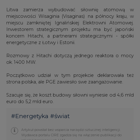
Litwa zamierza wybudować siłownię atomową w
miejscowości Wisaginia (Visaginas) na północy kraju, w
miejscu zamkniętej Ignalińskiej Elektrowni Atomowej.
Inwestorem strategicznym projektu ma być japoński
koncern Hitachi, a partnerami strategicznymi - spółki
energetyczne z Łotwy i Estonii.
Rozmowy z Hitachi dotyczą jednego reaktora o mocy
ok. 1400 MW.
Początkowo udział w tym projekcie deklarowała też
strona polska, ale PGE zawiesiło swe zaangażowanie.
Szacuje się, że koszt budowy siłowni wyniesie od 4,6 mld
euro do 5,2 mld euro.
#
Energetyka
#
świat
Artykuł powstał bez wsparcia narzędzi sztucznej inteligencji.
Wydawca portalu CIRE zgadza się na włączenie publikacji do