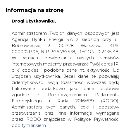
Informacja na stronę
Drogi Użytkowniku,
KONTAKT:
REDAKCJA@CIRE.PL
WYDAWCA PORTALU:
Administratorem Twoich danych osobowych jest
Agencja Rynku Energii S.A z siedzibą przy ul.
A
A
A
WIELKOŚĆ TEKSTU
WYSOKI KONTRAST
Bobrowieckiej 3, 00-728 Warszawa, KRS:
0000021306, NIP: 5261757578, REGON: 012435148.
ZALOGUJ SIĘ
W ramach odwiedzania naszych serwisów
internetowych możemy przetwarzać Twój adres IP,
pliki cookies i podobne dane nt. aktywności lub
urządzeń użytkownika. Jeżeli dane te pozwalają
zidentyfikować Twoją tożsamość, wówczas będą
traktowane dodatkowo jako dane osobowe
zgodnie z Rozporządzeniem Parlamentu
Europejskiego i Rady 2016/679 (RODO).
Administratora tych danych, cele i podstawy
przetwarzania oraz inne informacje wymagane
przez RODO znajdziesz w Polityce Prywatności
pod
tym linkiem.
WŁĄCZ CIRE.TV