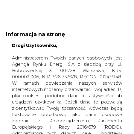
WYDAWCA PORTALU:
Informacja na stronę
A
A
A
WIELKOŚĆ TEKSTU
Drogi Użytkowniku,
WYSOKI KONTRAST
ZALOGUJ SIĘ
Administratorem Twoich danych osobowych jest
Agencja Rynku Energii S.A z siedzibą przy ul.
Bobrowieckiej 3, 00-728 Warszawa, KRS:
0000021306, NIP: 5261757578, REGON: 012435148.
W ramach odwiedzania naszych serwisów
internetowych możemy przetwarzać Twój adres IP,
pliki cookies i podobne dane nt. aktywności lub
urządzeń użytkownika. Jeżeli dane te pozwalają
zidentyfikować Twoją tożsamość, wówczas będą
traktowane dodatkowo jako dane osobowe
zgodnie z Rozporządzeniem Parlamentu
Europejskiego i Rady 2016/679 (RODO).
WŁĄCZ CIRE.TV
Administratora tych danych, cele i podstawy
przetwarzania oraz inne informacje wymagane
przez RODO znajdziesz w Polityce Prywatności
pod
tym linkiem.