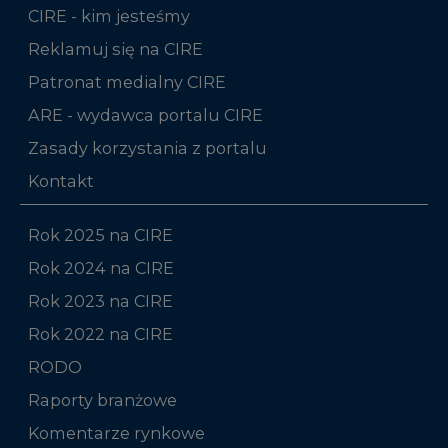
Patronat medialny CIRE
ARE - wydawca portalu CIRE
Zasady korzystania z portalu
Kontakt
Rok 2025 na CIRE
Rok 2024 na CIRE
Rok 2023 na CIRE
Rok 2022 na CIRE
RODO
Raporty branżowe
Komentarze rynkowe
Zmiany kadrowe na rynku
Niniejsza strona korzysta z plików cookie
Wykorzystujemy pliki cookie do spersonalizowania
Studio CIRE