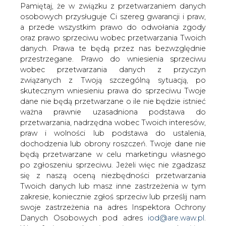
elektrowni jądrowej mają podpisać
danych. Prawa te będą przez nas bezwzględnie
koncerny energetyczne oraz KGHM
przestrzegane. Prawo do wniesienia sprzeciwu
&#8211; donoszą
wobec przetwarzania danych z przyczyn
związanych z Twoją szczególną sytuacją, po
&#8222;Rzeczpospolita&#8221; i
skutecznym wniesieniu prawa do sprzeciwu Twoje
&#8222;Parkiet&#8221;.
dane nie będą przetwarzane o ile nie będzie istnieć
Oba dziennik cytują wczorajszą wypowiedź prezesa PGE
ważna prawnie uzasadniona podstawa do
Krzysztofa Kiliana, który podczas konferencji prasowej
przetwarzania, nadrzędna wobec Twoich interesów,
poświęconej prezentacji wyników Grupy za pierwsze
praw i wolności lub podstawa do ustalenia,
półrocze powiedział, że czegoś więcej na temat
dochodzenia lub obrony roszczeń. Twoje dane nie
porozumienia w sprawie elektrowni jądrowej można się
będą przetwarzane w celu marketingu własnego
spodziewać w przyszłą środą.
po zgłoszeniu sprzeciwu. Jeżeli więc nie zgadzasz
się z naszą oceną niezbędności przetwarzania
Według analityków, na których powołuje się „Rz”,
Twoich danych lub masz inne zastrzeżenia w tym
zapowiadana przez prezesa informacja może dotyczyć
zakresie, koniecznie zgłoś sprzeciw lub prześlij nam
podpisania listy intencyjnego w sprawie współpracy przy
swoje zastrzeżenia na adres Inspektora Ochrony
budowie elektrowni jądrowej, a wśród partnerów tego
Danych Osobowych pod adres
iod@are.waw.pl
.
przedsięwzięcia wymieniane są Tauron i Enea oraz
Wycofanie zgody nie wpływa na zgodność z
KGHM.
prawem przetwarzania dokonanego przed jej
wycofaniem.
Dziennik przypomina jednocześnie ubiegłotygodniową