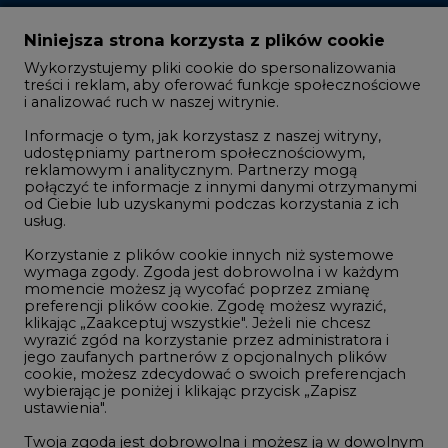
treści i reklam, aby oferować funkcje społecznościowe
i analizować ruch w naszej witrynie.
Rozmowy o energetyce
Informacje o tym, jak korzystasz z naszej witryny,
Gospodarka
udostępniamy partnerom społecznościowym,
reklamowym i analitycznym. Partnerzy mogą
Geopolityka
połączyć te informacje z innymi danymi otrzymanymi
LTE450
od Ciebie lub uzyskanymi podczas korzystania z ich
usług.
Korzystanie z plików cookie innych niż systemowe
Innowacje i AI
wymaga zgody. Zgoda jest dobrowolna i w każdym
momencie możesz ją wycofać poprzez zmianę
Telekomunikacja i IT
preferencji plików cookie. Zgodę możesz wyrazić,
klikając „Zaakceptuj wszystkie". Jeżeli nie chcesz
Handel emisjami CO2
wyrazić zgód na korzystanie przez administratora i
Wodór
jego zaufanych partnerów z opcjonalnych plików
cookie, możesz zdecydować o swoich preferencjach
Górnictwo
wybierając je poniżej i klikając przycisk „Zapisz
ustawienia".
Zmiany klimatyczne
Twoja zgoda jest dobrowolna i możesz ją w dowolnym
momencie wycofać, zmieniając ustawienia
przeglądarki. Wycofanie zgody pozostanie bez
Atom
wpływu na zgodność z prawem używania plików
Fotowoltaika
cookie i podobnych technologii, którego dokonano
na podstawie zgody przed jej wycofaniem. Korzystanie