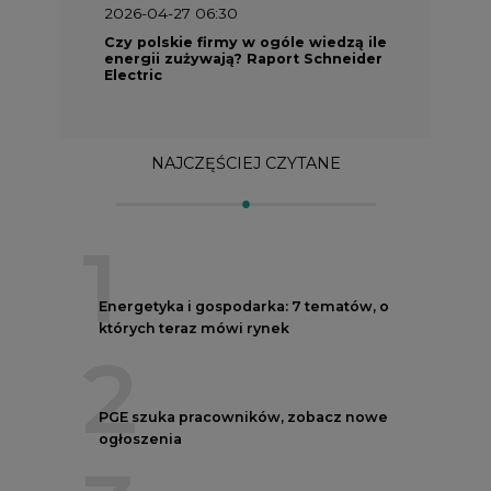
NAJCZĘŚCIEJ CZYTANE
1
Energetyka i gospodarka: 7 tematów, o
których teraz mówi rynek
2
PGE szuka pracowników, zobacz nowe
ogłoszenia
3
W Gorzowie Wielkopolskim ruszyły
przygotowania do budowy fabryki rakiet