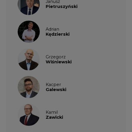
Adrian
Kędzierski
Grzegorz
Wiśniewski
Kacper
Galewski
Kamil
Zawicki
KKG
Legal