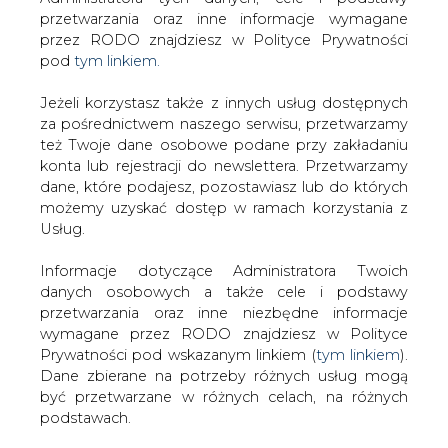
Strona główna
/
ATOM
/
Niebawem porozumienie w
Jeżeli korzystasz także z innych usług dostępnych
sprawie elektrowni jądrowej
za pośrednictwem naszego serwisu, przetwarzamy
też Twoje dane osobowe podane przy zakładaniu
2012-08-30 00:00
konta lub rejestracji do newslettera. Przetwarzamy
drukuj
dane, które podajesz, pozostawiasz lub do których
skomentuj
możemy uzyskać dostęp w ramach korzystania z
udostępnij
:
Usług.
Informacje dotyczące Administratora Twoich
danych osobowych a także cele i podstawy
Niebawem porozumienie w
przetwarzania oraz inne niezbędne informacje
sprawie elektrowni jądrowej
wymagane przez RODO znajdziesz w Polityce
Prywatności pod wskazanym linkiem (
tym linkiem
).
Dane zbierane na potrzeby różnych usług mogą
być przetwarzane w różnych celach, na różnych
podstawach.
Pamiętaj, że w związku z przetwarzaniem danych
W przyszłym tygodniu powinniśmy
osobowych przysługuje Ci szereg gwarancji i praw,
dowiedzieć się więcej na temat
a przede wszystkim prawo do odwołania zgody
porozumienia jakie w sprawie budowy
oraz prawo sprzeciwu wobec przetwarzania Twoich