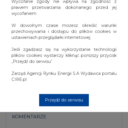
wypowiedź prezesa Taurona Dariusza Lubery, który
W dowolnym czasie możesz określić warunki
przyznał, że grupa ta prowadzi rozmowy z PGE na temat
przechowywania i dostępu do plików cookies w
ewentualnego udziału w projekcie budowy elektrowni
ustawieniach przeglądarki internetowej.
jądrowej. Wówczas szef Taurona zapowiadał, że do
podpisania listu intencyjnego w tej sprawie dojdzie
Jeśli zgadzasz się na wykorzystanie technologii
najprawdopodobniej we wrześniu.
plików cookies wystarczy kliknąć poniższy przycisk
„Przejdź do serwisu”.
#
Energetyka
#
kraj
Zarząd Agencji Rynku Energii S.A Wydawca portalu
CIRE.pl
Artykuł powstał bez wsparcia narzędzi sztucznej inteligencji.
Wydawca portalu CIRE zgadza się na włączenie publikacji do
szkoleń treningowych LLM.
Przejdź do serwisu
KOMENTARZE
TREŚĆ KOMENTARZA