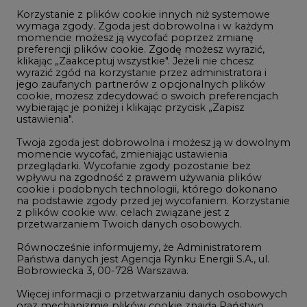
Korzystanie z plików cookie innych niż systemowe
Innowacje i AI
wymaga zgody. Zgoda jest dobrowolna i w każdym
momencie możesz ją wycofać poprzez zmianę
Telekomunikacja i IT
preferencji plików cookie. Zgodę możesz wyrazić,
klikając „Zaakceptuj wszystkie". Jeżeli nie chcesz
Handel emisjami CO2
wyrazić zgód na korzystanie przez administratora i
Wodór
jego zaufanych partnerów z opcjonalnych plików
cookie, możesz zdecydować o swoich preferencjach
Górnictwo
wybierając je poniżej i klikając przycisk „Zapisz
ustawienia".
Zmiany klimatyczne
Twoja zgoda jest dobrowolna i możesz ją w dowolnym
momencie wycofać, zmieniając ustawienia
przeglądarki. Wycofanie zgody pozostanie bez
Atom
wpływu na zgodność z prawem używania plików
Fotowoltaika
cookie i podobnych technologii, którego dokonano
na podstawie zgody przed jej wycofaniem. Korzystanie
Offshore wind
z plików cookie ww. celach związane jest z
przetwarzaniem Twoich danych osobowych.
Magazyny energii
Równocześnie informujemy, że Administratorem
Zielone samorządy
Państwa danych jest Agencja Rynku Energii S.A., ul.
Bobrowiecka 3, 00-728 Warszawa.
Zielona gospodarka
Więcej informacji o przetwarzaniu danych osobowych
oraz mechanizmie plików cookie znajdą Państwo