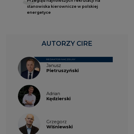
Przegląd najnowszych rekrutacji na
stanowiska kierownicze w polskiej
energetyce
AUTORZY CIRE
REDAKTOR NACZELNY
Janusz
Pietruszyński
Adrian
Kędzierski
Grzegorz
Wiśniewski