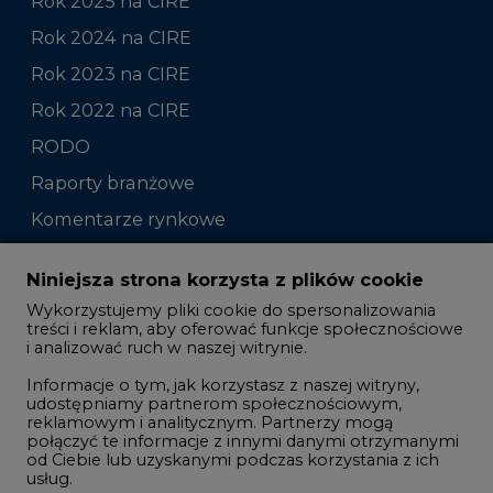
Rok 2025 na CIRE
Rok 2024 na CIRE
Rok 2023 na CIRE
Rok 2022 na CIRE
RODO
Raporty branżowe
Komentarze rynkowe
Zmiany kadrowe na rynku
Niniejsza strona korzysta z plików cookie
Wykorzystujemy pliki cookie do spersonalizowania
Studio CIRE
treści i reklam, aby oferować funkcje społecznościowe
i analizować ruch w naszej witrynie.
Rozmowy o energetyce
Informacje o tym, jak korzystasz z naszej witryny,
Gospodarka
udostępniamy partnerom społecznościowym,
reklamowym i analitycznym. Partnerzy mogą
Geopolityka
połączyć te informacje z innymi danymi otrzymanymi
LTE450
od Ciebie lub uzyskanymi podczas korzystania z ich
usług.