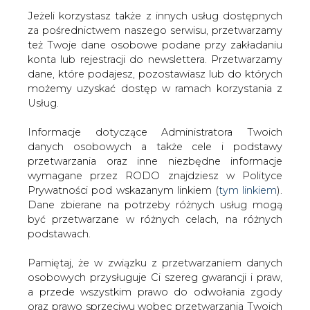
Jeżeli korzystasz także z innych usług dostępnych
za pośrednictwem naszego serwisu, przetwarzamy
też Twoje dane osobowe podane przy zakładaniu
konta lub rejestracji do newslettera. Przetwarzamy
Strona główna
/
ATOM
/
Możejki nie zainwestują w
dane, które podajesz, pozostawiasz lub do których
elektrownię atomową
możemy uzyskać dostęp w ramach korzystania z
Usług.
2007-03-21 00:00
drukuj
Informacje dotyczące Administratora Twoich
skomentuj
danych osobowych a także cele i podstawy
udostępnij
:
przetwarzania oraz inne niezbędne informacje
wymagane przez RODO znajdziesz w Polityce
Prywatności pod wskazanym linkiem (
tym linkiem
).
Dane zbierane na potrzeby różnych usług mogą
Możejki nie zainwestują w
być przetwarzane w różnych celach, na różnych
elektrownię atomową
podstawach.
Pamiętaj, że w związku z przetwarzaniem danych
osobowych przysługuje Ci szereg gwarancji i praw,
a przede wszystkim prawo do odwołania zgody
oraz prawo sprzeciwu wobec przetwarzania Twoich