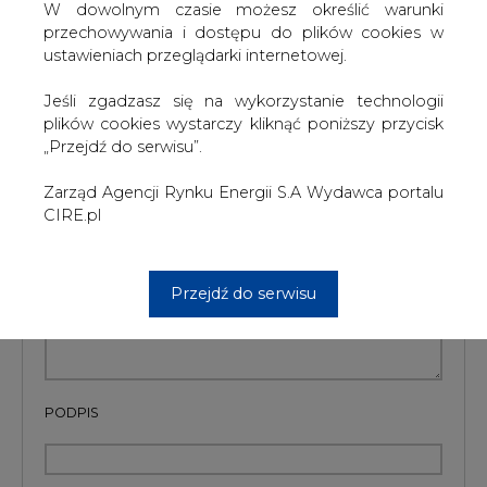
W dowolnym czasie możesz określić warunki
przechowywania i dostępu do plików cookies w
Artykuł powstał bez wsparcia narzędzi sztucznej inteligencji.
Wydawca portalu CIRE zgadza się na włączenie publikacji do
ustawieniach przeglądarki internetowej.
szkoleń treningowych LLM.
Jeśli zgadzasz się na wykorzystanie technologii
plików cookies wystarczy kliknąć poniższy przycisk
„Przejdź do serwisu”.
KOMENTARZE
Zarząd Agencji Rynku Energii S.A Wydawca portalu
CIRE.pl
TREŚĆ KOMENTARZA
Przejdź do serwisu
PODPIS