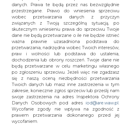
danych. Prawa te będą przez nas bezwzględnie
Litewskie Ministerstwo Gospodarki
przestrzegane. Prawo do wniesienia sprzeciwu
poinformowało w środę, że rafineria
wobec przetwarzania danych z przyczyn
Możejki nie za inwestuje w budowę
związanych z Twoją szczególną sytuacją, po
elektrowni atomowej w Ignalinie
skutecznym wniesieniu prawa do sprzeciwu Twoje
&#8211; podał serwis internetowy TV
dane nie będą przetwarzane o ile nie będzie istnieć
Biznes.
ważna prawnie uzasadniona podstawa do
przetwarzania, nadrzędna wobec Twoich interesów,
Przypominamy, że wczoraj litewska agencja prasowa BNS
praw i wolności lub podstawa do ustalenia,
podała, powołując się na źródło w litewskim
dochodzenia lub obrony roszczeń. Twoje dane nie
ministerstwie gospodarki, że Możejki mogą być
będą przetwarzane w celu marketingu własnego
udziałowcem w inwestycji budowy elektrowni atomowej
po zgłoszeniu sprzeciwu. Jeżeli więc nie zgadzasz
w Ignalinie.
się z naszą oceną niezbędności przetwarzania
Twoich danych lub masz inne zastrzeżenia w tym
W dzisiejszym sprostowaniu BNS jednak dementuje tę
zakresie, koniecznie zgłoś sprzeciw lub prześlij nam
informację oraz pisze, że inwestorem w budowie
swoje zastrzeżenia na adres Inspektora Ochrony
elektrowni atomowej na Litwie nie będzie też Neo
Danych Osobowych pod adres
iod@are.waw.pl
.
Group, producent żywic, "należący pośrednio" do kapitału
Wycofanie zgody nie wpływa na zgodność z
rosyjskieg
prawem przetwarzania dokonanego przed jej
wycofaniem.
#
Energetyka
#
świat