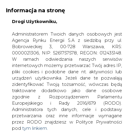
Informacja na stronę
Drogi Użytkowniku,
KONTAKT:
REDAKCJA@CIRE.PL
WYDAWCA PORTALU:
Administratorem Twoich danych osobowych jest
Agencja Rynku Energii S.A z siedzibą przy ul.
A
A
A
WIELKOŚĆ TEKSTU
WYSOKI KONTRAST
Bobrowieckiej 3, 00-728 Warszawa, KRS:
0000021306, NIP: 5261757578, REGON: 012435148.
ZALOGUJ SIĘ
W ramach odwiedzania naszych serwisów
internetowych możemy przetwarzać Twój adres IP,
pliki cookies i podobne dane nt. aktywności lub
urządzeń użytkownika. Jeżeli dane te pozwalają
zidentyfikować Twoją tożsamość, wówczas będą
traktowane dodatkowo jako dane osobowe
zgodnie z Rozporządzeniem Parlamentu
Europejskiego i Rady 2016/679 (RODO).
Administratora tych danych, cele i podstawy
przetwarzania oraz inne informacje wymagane
przez RODO znajdziesz w Polityce Prywatności
pod
tym linkiem.
WŁĄCZ CIRE.TV