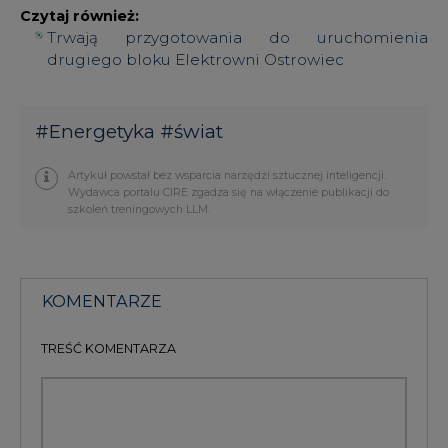
Czytaj również:
Trwają przygotowania do uruchomienia
drugiego bloku Elektrowni Ostrowiec
#
Energetyka
#
świat
Artykuł powstał bez wsparcia narzędzi sztucznej inteligencji.
Wydawca portalu CIRE zgadza się na włączenie publikacji do
szkoleń treningowych LLM.
KOMENTARZE
TREŚĆ KOMENTARZA