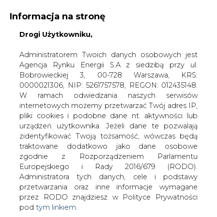
Informacja na stronę
Drogi Użytkowniku,
KONTAKT:
REDAKCJA@CIRE.PL
WYDAWCA PORTALU:
Administratorem Twoich danych osobowych jest
Agencja Rynku Energii S.A z siedzibą przy ul.
A
A
A
WIELKOŚĆ TEKSTU
WYSOKI KONTRAST
Bobrowieckiej 3, 00-728 Warszawa, KRS:
0000021306, NIP: 5261757578, REGON: 012435148.
ZALOGUJ SIĘ
W ramach odwiedzania naszych serwisów
internetowych możemy przetwarzać Twój adres IP,
pliki cookies i podobne dane nt. aktywności lub
urządzeń użytkownika. Jeżeli dane te pozwalają
zidentyfikować Twoją tożsamość, wówczas będą
traktowane dodatkowo jako dane osobowe
zgodnie z Rozporządzeniem Parlamentu
Europejskiego i Rady 2016/679 (RODO).
Administratora tych danych, cele i podstawy
przetwarzania oraz inne informacje wymagane
przez RODO znajdziesz w Polityce Prywatności
pod
tym linkiem.
WŁĄCZ CIRE.TV