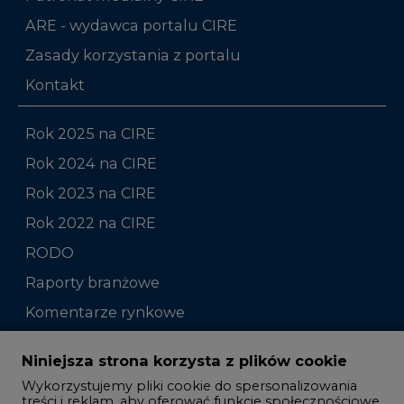
ARE - wydawca portalu CIRE
Zasady korzystania z portalu
Kontakt
Rok 2025 na CIRE
Rok 2024 na CIRE
Rok 2023 na CIRE
Rok 2022 na CIRE
RODO
Raporty branżowe
Komentarze rynkowe
Zmiany kadrowe na rynku
Niniejsza strona korzysta z plików cookie
Wykorzystujemy pliki cookie do spersonalizowania
Studio CIRE
treści i reklam, aby oferować funkcje społecznościowe