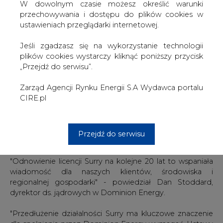
W dowolnym czasie możesz określić warunki
które zostały odnowione na dodatkowe 20 lat
przechowywania i dostępu do plików cookies w
eksploatacji w marcu 2003 r. Kolejny proces odnawiania
ustawieniach przeglądarki internetowej.
licencji NRC określa, czy działający reaktor może
przedłużyć swoją licencję o dodatkowe 20 lat poza 60 lat
Jeśli zgadzasz się na wykorzystanie technologii
objętych licencją pierwotną i odnowioną.
plików cookies wystarczy kliknąć poniższy przycisk
„Przejdź do serwisu”.
Uzasadnienie decyzji NRC o zatwierdzeniu kolejnego
odnowienia licencji dla EJ Surry jest udokumentowane w
Zarząd Agencji Rynku Energii S.A Wydawca portalu
końcowym raporcie oceny bezpieczeństwa z marca
CIRE.pl
2020 r. oraz w końcowym uzupełniającym oświadczeniu
o oddziaływaniu na środowisko z kwietnia 2020 r.
Komitet doradczy NRC ds. zabezpieczeń reaktorów
dokonał również przeglądu aspektów bezpieczeństwa
Przejdź do serwisu
odnowienia licencje.
"Odnowienie licencji Surry na kolejne 20 lat to wspaniała
wiadomość dla naszych klientów, środowiska i
regionalnej gospodarki" - powiedział Dan Stoddard,
dyrektor ds. jądrowych w Dominion Energy.
"Przedłużenie działalności Surry ma kluczowe znaczenie