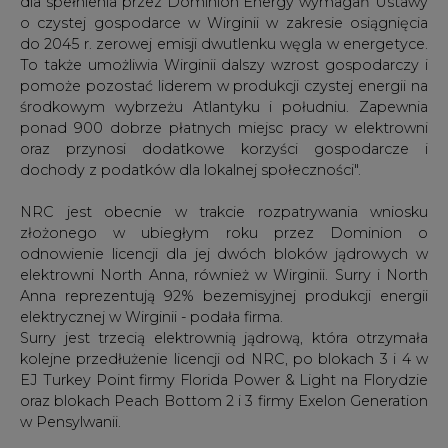
dla spełnienia przez Dominion Energy wymagań Ustawy
o czystej gospodarce w Wirginii w zakresie osiągnięcia
do 2045 r. zerowej emisji dwutlenku węgla w energetyce.
To także umożliwia Wirginii dalszy wzrost gospodarczy i
pomoże pozostać liderem w produkcji czystej energii na
środkowym wybrzeżu Atlantyku i południu. Zapewnia
ponad 900 dobrze płatnych miejsc pracy w elektrowni
oraz przynosi dodatkowe korzyści gospodarcze i
dochody z podatków dla lokalnej społeczności".
NRC jest obecnie w trakcie rozpatrywania wniosku
złożonego w ubiegłym roku przez Dominion o
odnowienie licencji dla jej dwóch bloków jądrowych w
elektrowni North Anna, również w Wirginii. Surry i North
Anna reprezentują 92% bezemisyjnej produkcji energii
elektrycznej w Wirginii - podała firma.
Surry jest trzecią elektrownią jądrową, która otrzymała
kolejne przedłużenie licencji od NRC, po blokach 3 i 4 w
EJ Turkey Point firmy Florida Power & Light na Florydzie
oraz blokach Peach Bottom 2 i 3 firmy Exelon Generation
w Pensylwanii.