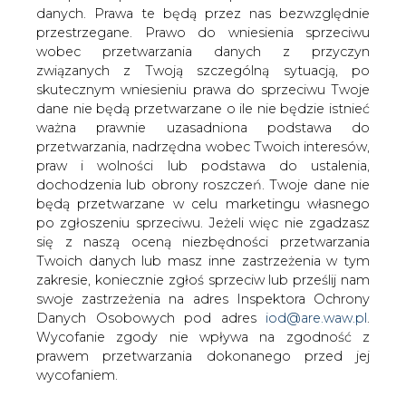
danych. Prawa te będą przez nas bezwzględnie
przestrzegane. Prawo do wniesienia sprzeciwu
Elektrownia Surry dopuszczona do
eksploatacji przez 80 lat
wobec przetwarzania danych z przyczyn
związanych z Twoją szczególną sytuacją, po
skutecznym wniesieniu prawa do sprzeciwu Twoje
dane nie będą przetwarzane o ile nie będzie istnieć
ważna prawnie uzasadniona podstawa do
przetwarzania, nadrzędna wobec Twoich interesów,
praw i wolności lub podstawa do ustalenia,
Amerykańska Komisja Regulacji
dochodzenia lub obrony roszczeń. Twoje dane nie
Jądrowych (NRC) zatwierdziła wniosek
będą przetwarzane w celu marketingu własnego
po zgłoszeniu sprzeciwu. Jeżeli więc nie zgadzasz
spółki Dominion Energy w Wirginii o 20-
się z naszą oceną niezbędności przetwarzania
letnie przedłużenie licencji na
Twoich danych lub masz inne zastrzeżenia w tym
eksploatację dwublokowej elektrowni
zakresie, koniecznie zgłoś sprzeciw lub prześlij nam
jądrowej Surry.
swoje zastrzeżenia na adres Inspektora Ochrony
Danych Osobowych pod adres
iod@are.waw.pl
.
Umożliwi to działanie dwóch bliźniaczych ciśnieniowych
Wycofanie zgody nie wpływa na zgodność z
reaktorów wodnych (PWR) o mocy 838 MWe
prawem przetwarzania dokonanego przed jej
odpowiednio do 2052 i 2053 roku. Surry 1 rozpoczął
wycofaniem.
działalność komercyjną w 1972 r., a Surry 2 w 1973 r.
Pierwotnie posiadały licencje na działanie przez 40 lat,