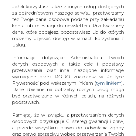
Jeżeli korzystasz także z innych usług dostępnych
za pośrednictwem naszego serwisu, przetwarzamy
też Twoje dane osobowe podane przy zakładaniu
konta lub rejestracji do newslettera. Przetwarzamy
Strona główna
/
ATOM
/
Elektrownia Surry
dane, które podajesz, pozostawiasz lub do których
dopuszczona do eksploatacji przez 80 lat
możemy uzyskać dostęp w ramach korzystania z
Usług.
2021-05-06 10:24
drukuj
Informacje dotyczące Administratora Twoich
skomentuj
danych osobowych a także cele i podstawy
udostępnij
:
przetwarzania oraz inne niezbędne informacje
wymagane przez RODO znajdziesz w Polityce
Prywatności pod wskazanym linkiem (
tym linkiem
).
Dane zbierane na potrzeby różnych usług mogą
być przetwarzane w różnych celach, na różnych
podstawach.
Pamiętaj, że w związku z przetwarzaniem danych
osobowych przysługuje Ci szereg gwarancji i praw,
a przede wszystkim prawo do odwołania zgody
oraz prawo sprzeciwu wobec przetwarzania Twoich