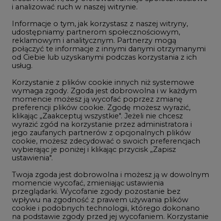
i analizować ruch w naszej witrynie.
Rozmowy o energetyce
Informacje o tym, jak korzystasz z naszej witryny,
Gospodarka
udostępniamy partnerom społecznościowym,
reklamowym i analitycznym. Partnerzy mogą
Geopolityka
połączyć te informacje z innymi danymi otrzymanymi
LTE450
od Ciebie lub uzyskanymi podczas korzystania z ich
usług.
Korzystanie z plików cookie innych niż systemowe
Innowacje i AI
wymaga zgody. Zgoda jest dobrowolna i w każdym
momencie możesz ją wycofać poprzez zmianę
Telekomunikacja i IT
preferencji plików cookie. Zgodę możesz wyrazić,
klikając „Zaakceptuj wszystkie". Jeżeli nie chcesz
Handel emisjami CO2
wyrazić zgód na korzystanie przez administratora i
Wodór
jego zaufanych partnerów z opcjonalnych plików
cookie, możesz zdecydować o swoich preferencjach
Górnictwo
wybierając je poniżej i klikając przycisk „Zapisz
ustawienia".
Zmiany klimatyczne
Twoja zgoda jest dobrowolna i możesz ją w dowolnym
momencie wycofać, zmieniając ustawienia
przeglądarki. Wycofanie zgody pozostanie bez
Atom
wpływu na zgodność z prawem używania plików
Fotowoltaika
cookie i podobnych technologii, którego dokonano
na podstawie zgody przed jej wycofaniem. Korzystanie