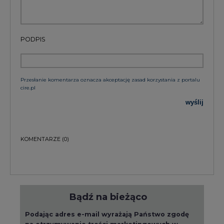
PODPIS
Przesłanie komentarza oznacza akceptację zasad korzystania z portalu
cire.pl
wyślij
KOMENTARZE
(0)
Bądź na bieżąco
Podając adres e-mail wyrażają Państwo zgodę
na otrzymywanie treści marketingowych w