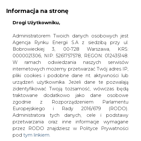
Informacja na stronę
Drogi Użytkowniku,
KONTAKT:
REDAKCJA@CIRE.PL
WYDAWCA PORTALU:
Administratorem Twoich danych osobowych jest
Agencja Rynku Energii S.A z siedzibą przy ul.
A
A
A
WIELKOŚĆ TEKSTU
WYSOKI KONTRAST
Bobrowieckiej 3, 00-728 Warszawa, KRS:
0000021306, NIP: 5261757578, REGON: 012435148.
ZALOGUJ SIĘ
W ramach odwiedzania naszych serwisów
internetowych możemy przetwarzać Twój adres IP,
pliki cookies i podobne dane nt. aktywności lub
urządzeń użytkownika. Jeżeli dane te pozwalają
zidentyfikować Twoją tożsamość, wówczas będą
traktowane dodatkowo jako dane osobowe
zgodnie z Rozporządzeniem Parlamentu
Europejskiego i Rady 2016/679 (RODO).
Administratora tych danych, cele i podstawy
przetwarzania oraz inne informacje wymagane
przez RODO znajdziesz w Polityce Prywatności
pod
tym linkiem.
WŁĄCZ CIRE.TV