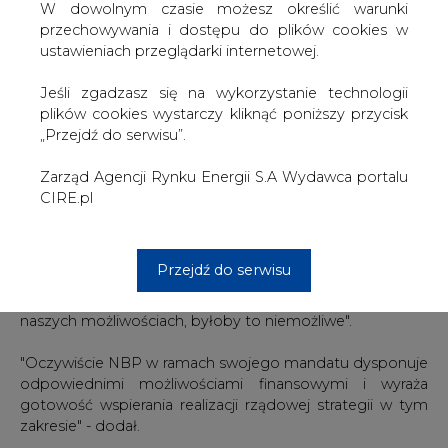
budowę elektrowni atomowych.
W dowolnym czasie możesz określić warunki
przechowywania i dostępu do plików cookies w
"Nie sposób sobie wyobrazić ogromnych wydatków,
ustawieniach przeglądarki internetowej.
związanych z budową elektrowni atomowych w Polsce
bez udziału NBP. To będą ogromne operacje finansowe.
Jeśli zgadzasz się na wykorzystanie technologii
Nasz udział będzie tam bardzo, bardzo ważny, może
plików cookies wystarczy kliknąć poniższy przycisk
nawet fundamentalny" - oświadczył Glapiński.
„Przejdź do serwisu”.
Jak jednak zaznaczył, w mandacie banku nie ma jakichś
Zarząd Agencji Rynku Energii S.A Wydawca portalu
działań szczególnych w tym zakresie i nie wie "czemu
CIRE.pl
miałyby takie działania służyć".
Glapiński wskazał, że w projekcie jądrowym będzie musiał
Przejdź do serwisu
być także mobilizowany kapitał zagraniczny. "Bez NBP,
bez każdego banku centralnego w dowolnym kraju przy
naszych możliwościach, byłoby to niemożliwe".
"Oczywiście NBP w ramach swojego mandatu dysponuje
odpowiednimi możliwościami finansowymi i wyraża
gotowość wspierania realizacji rządowej strategii w tym
zakresie" - dodał.