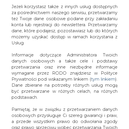
Jeżeli korzystasz także z innych usług dostępnych
za pośrednictwem naszego serwisu, przetwarzamy
też Twoje dane osobowe podane przy zakładaniu
konta lub rejestracji do newslettera. Przetwarzamy
Strona główna
/
ATOM
/
Glapiński: NBP wyraża
dane, które podajesz, pozostawiasz lub do których
gotowość wspierania rządowej strategii energetycznej
możemy uzyskać dostęp w ramach korzystania z
Usług.
2021-04-09 18:00
drukuj
Informacje dotyczące Administratora Twoich
skomentuj
danych osobowych a także cele i podstawy
udostępnij
:
przetwarzania oraz inne niezbędne informacje
wymagane przez RODO znajdziesz w Polityce
Prywatności pod wskazanym linkiem (
tym linkiem
).
Dane zbierane na potrzeby różnych usług mogą
być przetwarzane w różnych celach, na różnych
podstawach.
Pamiętaj, że w związku z przetwarzaniem danych
osobowych przysługuje Ci szereg gwarancji i praw,
a przede wszystkim prawo do odwołania zgody
oraz prawo sprzeciwu wobec przetwarzania Twoich