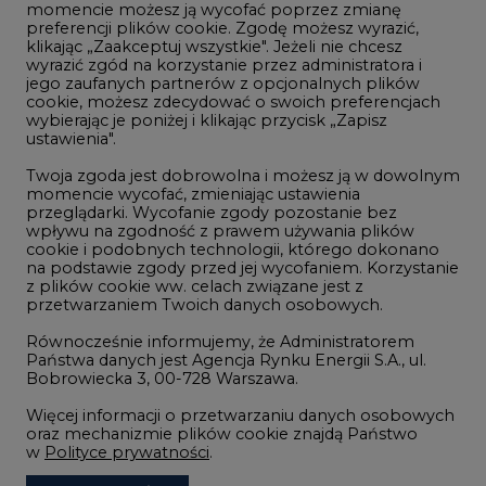
momencie możesz ją wycofać poprzez zmianę
Telekomunikacja i IT
preferencji plików cookie. Zgodę możesz wyrazić,
klikając „Zaakceptuj wszystkie". Jeżeli nie chcesz
Handel emisjami CO2
wyrazić zgód na korzystanie przez administratora i
Wodór
jego zaufanych partnerów z opcjonalnych plików
cookie, możesz zdecydować o swoich preferencjach
Górnictwo
wybierając je poniżej i klikając przycisk „Zapisz
ustawienia".
Zmiany klimatyczne
Twoja zgoda jest dobrowolna i możesz ją w dowolnym
momencie wycofać, zmieniając ustawienia
przeglądarki. Wycofanie zgody pozostanie bez
Atom
wpływu na zgodność z prawem używania plików
Fotowoltaika
cookie i podobnych technologii, którego dokonano
na podstawie zgody przed jej wycofaniem. Korzystanie
Offshore wind
z plików cookie ww. celach związane jest z
przetwarzaniem Twoich danych osobowych.
Magazyny energii
Równocześnie informujemy, że Administratorem
Zielone samorządy
Państwa danych jest Agencja Rynku Energii S.A., ul.
Bobrowiecka 3, 00-728 Warszawa.
Zielona gospodarka
Więcej informacji o przetwarzaniu danych osobowych
oraz mechanizmie plików cookie znajdą Państwo
w
Polityce prywatności
.