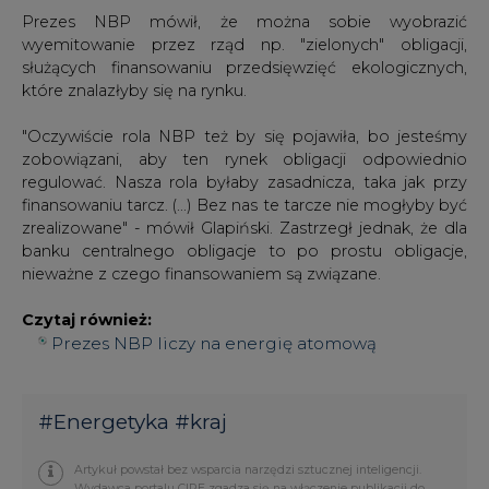
Prezes NBP mówił, że można sobie wyobrazić
wyemitowanie przez rząd np. "zielonych" obligacji,
służących finansowaniu przedsięwzięć ekologicznych,
które znalazłyby się na rynku.
"Oczywiście rola NBP też by się pojawiła, bo jesteśmy
zobowiązani, aby ten rynek obligacji odpowiednio
regulować. Nasza rola byłaby zasadnicza, taka jak przy
finansowaniu tarcz. (...) Bez nas te tarcze nie mogłyby być
zrealizowane" - mówił Glapiński. Zastrzegł jednak, że dla
banku centralnego obligacje to po prostu obligacje,
nieważne z czego finansowaniem są związane.
Czytaj również:
Prezes NBP liczy na energię atomową
#
Energetyka
#
kraj
Artykuł powstał bez wsparcia narzędzi sztucznej inteligencji.
Wydawca portalu CIRE zgadza się na włączenie publikacji do