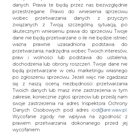
danych. Prawa te będą przez nas bezwzględnie
przestrzegane. Prawo do wniesienia sprzeciwu
Glapiński: NBP wyraża gotowość
wspierania rządowej strategii
wobec przetwarzania danych z przyczyn
energetycznej
związanych z Twoją szczególną sytuacją, po
skutecznym wniesieniu prawa do sprzeciwu Twoje
dane nie będą przetwarzane o ile nie będzie istnieć
ważna prawnie uzasadniona podstawa do
przetwarzania, nadrzędna wobec Twoich interesów,
praw i wolności lub podstawa do ustalenia,
dochodzenia lub obrony roszczeń. Twoje dane nie
NBP wyraża gotowość wspierania
będą przetwarzane w celu marketingu własnego
realizacji rządowej strategii
po zgłoszeniu sprzeciwu. Jeżeli więc nie zgadzasz
energetycznej, ale bez jakichś działań
się z naszą oceną niezbędności przetwarzania
szczególnych, których nie ma w
Twoich danych lub masz inne zastrzeżenia w tym
mandacie banku centralnego -
zakresie, koniecznie zgłoś sprzeciw lub prześlij nam
oświadczył prezes Narodowego Banku
swoje zastrzeżenia na adres Inspektora Ochrony
Danych Osobowych pod adres
iod@are.waw.pl
.
Centralnego Adam Glapiński.
Wycofanie zgody nie wpływa na zgodność z
Jak przypomniał podczas piątkowej konferencji prasowej,
prawem przetwarzania dokonanego przed jej
rząd zatwierdził strategiczny plan przebudowy sektora
wycofaniem.
paliwowo-energetycznego do 2040 r., i przewiduje