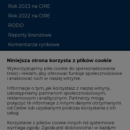
Rok 2023 na CIRE
Rok 2022 na CIRE
RODO
Raporty branżowe
Komentarze rynkowe
Zmiany kadrowe na rynku
Niniejsza strona korzysta z plików cookie
Wykorzystujemy pliki cookie do spersonalizowania
Studio CIRE
treści i reklam, aby oferować funkcje społecznościowe
i analizować ruch w naszej witrynie.
Rozmowy o energetyce
Informacje o tym, jak korzystasz z naszej witryny,
Gospodarka
udostępniamy partnerom społecznościowym,
reklamowym i analitycznym. Partnerzy mogą
Geopolityka
połączyć te informacje z innymi danymi otrzymanymi
LTE450
od Ciebie lub uzyskanymi podczas korzystania z ich
usług.
Korzystanie z plików cookie innych niż systemowe
Innowacje i AI
wymaga zgody. Zgoda jest dobrowolna i w każdym