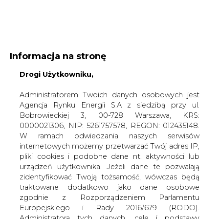
WYDAWCA PORTALU:
Informacja na stronę
A
A
A
Drogi Użytkowniku,
WIELKOŚĆ TEKSTU
WYSOKI KONTRAST
ZALOGUJ SIĘ
Administratorem Twoich danych osobowych jest
Agencja Rynku Energii S.A z siedzibą przy ul.
Bobrowieckiej 3, 00-728 Warszawa, KRS:
0000021306, NIP: 5261757578, REGON: 012435148.
W ramach odwiedzania naszych serwisów
internetowych możemy przetwarzać Twój adres IP,
pliki cookies i podobne dane nt. aktywności lub
urządzeń użytkownika. Jeżeli dane te pozwalają
zidentyfikować Twoją tożsamość, wówczas będą
traktowane dodatkowo jako dane osobowe
zgodnie z Rozporządzeniem Parlamentu
Europejskiego i Rady 2016/679 (RODO).
WŁĄCZ CIRE.TV
Administratora tych danych, cele i podstawy
przetwarzania oraz inne informacje wymagane
przez RODO znajdziesz w Polityce Prywatności
pod
tym linkiem.