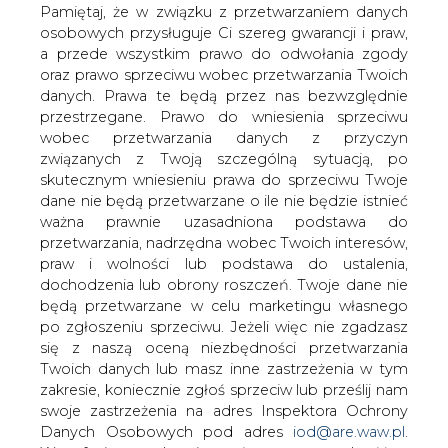
danych. Prawa te będą przez nas bezwzględnie
energetyki jądrowej
przestrzegane. Prawo do wniesienia sprzeciwu
wobec przetwarzania danych z przyczyn
związanych z Twoją szczególną sytuacją, po
skutecznym wniesieniu prawa do sprzeciwu Twoje
dane nie będą przetwarzane o ile nie będzie istnieć
ważna prawnie uzasadniona podstawa do
przetwarzania, nadrzędna wobec Twoich interesów,
Jak czytamy w oko.press, Niemcy
praw i wolności lub podstawa do ustalenia,
zamierzają wyłączyć wszystkie reaktory
dochodzenia lub obrony roszczeń. Twoje dane nie
jądrowe do 2022 roku. Decyzję podjęto
będą przetwarzane w celu marketingu własnego
po katastrofie w japońskiej Fukushimie.
po zgłoszeniu sprzeciwu. Jeżeli więc nie zgadzasz
Dotyczy ona także sprawnych
się z naszą oceną niezbędności przetwarzania
elektrowni, które mogłyby nadal
Twoich danych lub masz inne zastrzeżenia w tym
produkować energię. Polscy naukowcy i
zakresie, koniecznie zgłoś sprzeciw lub prześlij nam
ekolodzy apelują, żeby jeszcze raz
swoje zastrzeżenia na adres Inspektora Ochrony
rozważyli tą decyzję, apel przygotowała
Danych Osobowych pod adres
iod@are.waw.pl
.
nieformalna inicjatywa FOTA4Climate.
Wycofanie zgody nie wpływa na zgodność z
prawem przetwarzania dokonanego przed jej
"Ta decyzja działa na niekorzyść nas wszystkich, całej
wycofaniem.
ludzkiej populacji. Kolejność powinna być odwrotna:
najpierw odrzucenie węgla, potem odrzucenie atomu" -