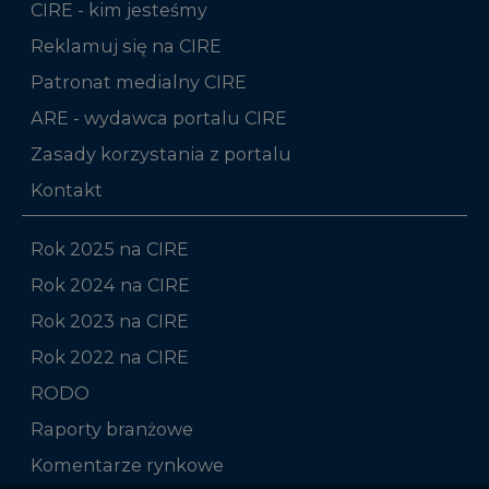
ARE - wydawca portalu CIRE
Zasady korzystania z portalu
Kontakt
Rok 2025 na CIRE
Rok 2024 na CIRE
Rok 2023 na CIRE
Rok 2022 na CIRE
RODO
Raporty branżowe
Komentarze rynkowe
Zmiany kadrowe na rynku
Niniejsza strona korzysta z plików cookie
Wykorzystujemy pliki cookie do spersonalizowania
Studio CIRE
treści i reklam, aby oferować funkcje społecznościowe