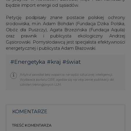
środowiska, m.in. Adam Bohdan (Fundacja Dzika Polska,
Obóz dla Puszczy), Agata Brzezińska (Fundacja Aquila)
oraz prawnik i publicysta ekologiczny Andrzej
Gąsiorowski. Pomysłodawcą jest specjalista efektywności
energetycznej i publicysta Adam Błażowski.
#
Energetyka
#
kraj
#
świat
Artykuł powstał bez wsparcia narzędzi sztucznej inteligencji.
Wydawca portalu CIRE zgadza się na włączenie publikacji do
szkoleń treningowych LLM.
KOMENTARZE
TREŚĆ KOMENTARZA