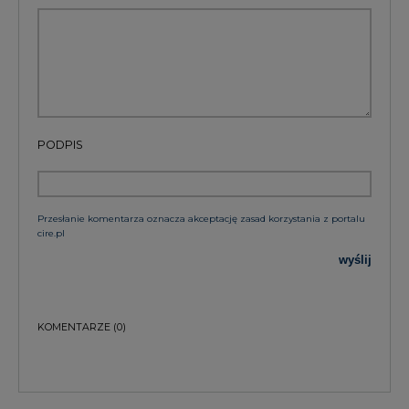
PODPIS
Przesłanie komentarza oznacza akceptację zasad korzystania z portalu
cire.pl
wyślij
KOMENTARZE
(0)
Bądź na bieżąco
Podając adres e-mail wyrażają Państwo zgodę
na otrzymywanie treści marketingowych w