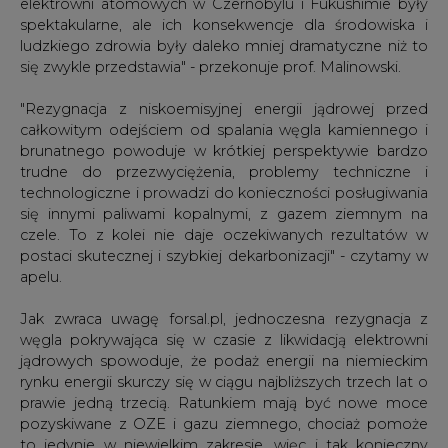
"Rezygnacja z niskoemisyjnej energii jądrowej przed
całkowitym odejściem od spalania węgla kamiennego i
brunatnego powoduje w krótkiej perspektywie bardzo
trudne do przezwyciężenia, problemy techniczne i
technologiczne i prowadzi do konieczności posługiwania
się innymi paliwami kopalnymi, z gazem ziemnym na
czele. To z kolei nie daje oczekiwanych rezultatów w
postaci skutecznej i szybkiej dekarbonizacji" - czytamy w
apelu.
Jak zwraca uwagę forsal.pl, jednoczesna rezygnacja z
węgla pokrywająca się w czasie z likwidacją elektrowni
jądrowych spowoduje, że podaż energii na niemieckim
rynku energii skurczy się w ciągu najbliższych trzech lat o
prawie jedną trzecią. Ratunkiem mają być nowe moce
pozyskiwane z OZE i gazu ziemnego, chociaż pomoże
to jedynie w niewielkim zakresie, więc i tak konieczny
będzie import energii od sąsiadów.
Petycję podpisały znane postacie polskiej ochrony