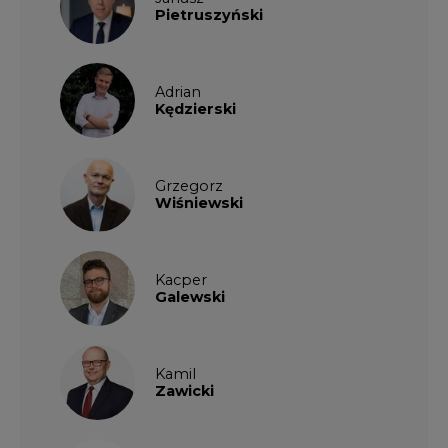
Adrian
Kędzierski
Grzegorz
Wiśniewski
Kacper
Galewski
Kamil
Zawicki
KKG
Legal