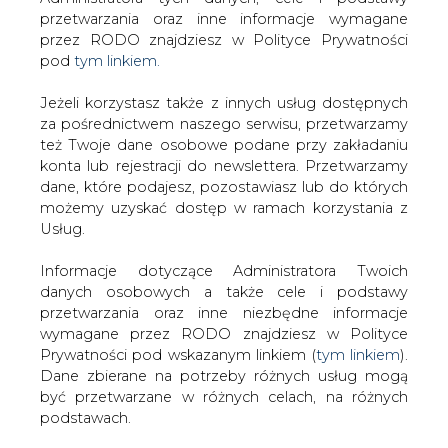
Strona główna
/
ATOM
/
Polscy naukowcy i ekolodzy
Jeżeli korzystasz także z innych usług dostępnych
apelują do Niemców o nieodchodzenie od energetyki
za pośrednictwem naszego serwisu, przetwarzamy
też Twoje dane osobowe podane przy zakładaniu
jądrowej
konta lub rejestracji do newslettera. Przetwarzamy
2019-05-14 00:00
dane, które podajesz, pozostawiasz lub do których
drukuj
możemy uzyskać dostęp w ramach korzystania z
skomentuj
Usług.
udostępnij
:
Informacje dotyczące Administratora Twoich
danych osobowych a także cele i podstawy
przetwarzania oraz inne niezbędne informacje
wymagane przez RODO znajdziesz w Polityce
Prywatności pod wskazanym linkiem (
tym linkiem
).
Dane zbierane na potrzeby różnych usług mogą
być przetwarzane w różnych celach, na różnych
podstawach.
Pamiętaj, że w związku z przetwarzaniem danych
osobowych przysługuje Ci szereg gwarancji i praw,
a przede wszystkim prawo do odwołania zgody
Polscy naukowcy i ekolodzy apelują
oraz prawo sprzeciwu wobec przetwarzania Twoich
do Niemców o nieodchodzenie od