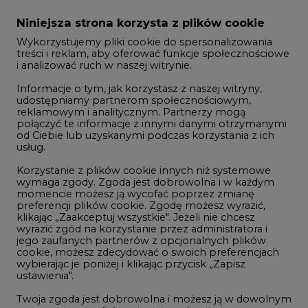
i analizować ruch w naszej witrynie.
Rozmowy o energetyce
Informacje o tym, jak korzystasz z naszej witryny,
Gospodarka
udostępniamy partnerom społecznościowym,
reklamowym i analitycznym. Partnerzy mogą
Geopolityka
połączyć te informacje z innymi danymi otrzymanymi
LTE450
od Ciebie lub uzyskanymi podczas korzystania z ich
usług.
Korzystanie z plików cookie innych niż systemowe
Innowacje i AI
wymaga zgody. Zgoda jest dobrowolna i w każdym
momencie możesz ją wycofać poprzez zmianę
Telekomunikacja i IT
preferencji plików cookie. Zgodę możesz wyrazić,
klikając „Zaakceptuj wszystkie". Jeżeli nie chcesz
Handel emisjami CO2
wyrazić zgód na korzystanie przez administratora i
Wodór
jego zaufanych partnerów z opcjonalnych plików
cookie, możesz zdecydować o swoich preferencjach
Górnictwo
wybierając je poniżej i klikając przycisk „Zapisz
ustawienia".
Zmiany klimatyczne
Twoja zgoda jest dobrowolna i możesz ją w dowolnym
momencie wycofać, zmieniając ustawienia
przeglądarki. Wycofanie zgody pozostanie bez
Atom
wpływu na zgodność z prawem używania plików
Fotowoltaika
cookie i podobnych technologii, którego dokonano
na podstawie zgody przed jej wycofaniem. Korzystanie