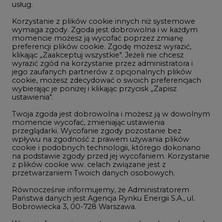
usług.
Korzystanie z plików cookie innych niż systemowe
Innowacje i AI
wymaga zgody. Zgoda jest dobrowolna i w każdym
momencie możesz ją wycofać poprzez zmianę
Telekomunikacja i IT
preferencji plików cookie. Zgodę możesz wyrazić,
klikając „Zaakceptuj wszystkie". Jeżeli nie chcesz
Handel emisjami CO2
wyrazić zgód na korzystanie przez administratora i
Wodór
jego zaufanych partnerów z opcjonalnych plików
cookie, możesz zdecydować o swoich preferencjach
Górnictwo
wybierając je poniżej i klikając przycisk „Zapisz
ustawienia".
Zmiany klimatyczne
Twoja zgoda jest dobrowolna i możesz ją w dowolnym
momencie wycofać, zmieniając ustawienia
przeglądarki. Wycofanie zgody pozostanie bez
Atom
wpływu na zgodność z prawem używania plików
Fotowoltaika
cookie i podobnych technologii, którego dokonano
na podstawie zgody przed jej wycofaniem. Korzystanie
Offshore wind
z plików cookie ww. celach związane jest z
przetwarzaniem Twoich danych osobowych.
Magazyny energii
Równocześnie informujemy, że Administratorem
Zielone samorządy
Państwa danych jest Agencja Rynku Energii S.A., ul.
Bobrowiecka 3, 00-728 Warszawa.
Zielona gospodarka