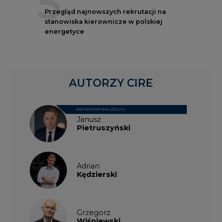
5
Przegląd najnowszych rekrutacji na
stanowiska kierownicze w polskiej
energetyce
AUTORZY CIRE
REDAKTOR NACZELNY
Janusz
Pietruszyński
Adrian
Kędzierski
Grzegorz
Wiśniewski