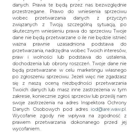
danych. Prawa te będą przez nas bezwzględnie
Jak poinformował BiznesAlert.pl, plany
przestrzegane. Prawo do wniesienia sprzeciwu
budowy przez Rosatom reaktora w
wobec przetwarzania danych z przyczyn
Finlandii stoją pod znakiem zapytania,
związanych z Twoją szczególną sytuacją, po
ponieważ władze zainteresowały się
skutecznym wniesieniu prawa do sprzeciwu Twoje
chorwackim udziałowcem zależnym od
dane nie będą przetwarzane o ile nie będzie istnieć
Rosji, który ma wziąć udział w pracach.
ważna prawnie uzasadniona podstawa do
przetwarzania, nadrzędna wobec Twoich interesów,
Finlandia postawiła wymóg, aby konsorcjum Fennovoima
praw i wolności lub podstawa do ustalenia,
odpowiedzialne za projekt uwzględniało co najmniej 60
dochodzenia lub obrony roszczeń. Twoje dane nie
procent kapitału zachodniego.
będą przetwarzane w celu marketingu własnego
po zgłoszeniu sprzeciwu. Jeżeli więc nie zgadzasz
Do konsorcjum oprócz Rosatomu chce wejść chorwacka
się z naszą oceną niezbędności przetwarzania
firma Migrit Soalrna Energija o kapitale zakładowym w
Twoich danych lub masz inne zastrzeżenia w tym
wysokości 20 tysięcy dolarów. Chociaż jest teoretycznie
zakresie, koniecznie zgłoś sprzeciw lub prześlij nam
zachodnia, jej właściciele urodzili się w Rosji. MSE jest
swoje zastrzeżenia na adres Inspektora Ochrony
zainteresowana 9 procentami udziałów w projekcie.
Danych Osobowych pod adres
iod@are.waw.pl
.
Wycofanie zgody nie wpływa na zgodność z
Decyzję o udziale spółki w projekcie ma podjąć fińskie
prawem przetwarzania dokonanego przed jej
ministerstwo gospodarki - czytamy w BiznesAlert.pl.
wycofaniem.