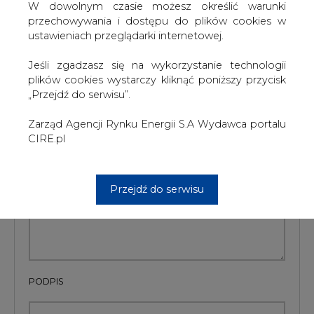
#
Energetyka
#
świat
W dowolnym czasie możesz określić warunki
przechowywania i dostępu do plików cookies w
ustawieniach przeglądarki internetowej.
Artykuł powstał bez wsparcia narzędzi sztucznej inteligencji.
Wydawca portalu CIRE zgadza się na włączenie publikacji do
szkoleń treningowych LLM.
Jeśli zgadzasz się na wykorzystanie technologii
plików cookies wystarczy kliknąć poniższy przycisk
„Przejdź do serwisu”.
KOMENTARZE
Zarząd Agencji Rynku Energii S.A Wydawca portalu
CIRE.pl
TREŚĆ KOMENTARZA
Przejdź do serwisu
PODPIS