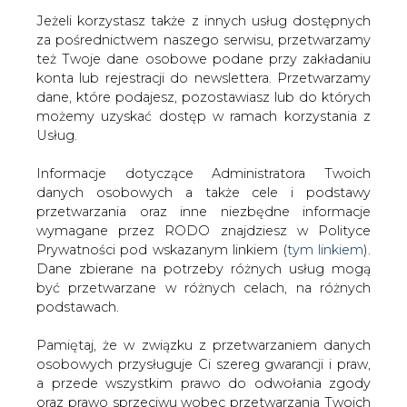
Jeżeli korzystasz także z innych usług dostępnych
za pośrednictwem naszego serwisu, przetwarzamy
też Twoje dane osobowe podane przy zakładaniu
konta lub rejestracji do newslettera. Przetwarzamy
Strona główna
/
ATOM
/
Kontrowersje wokół projektu
dane, które podajesz, pozostawiasz lub do których
Rosatomu w Finlandii
możemy uzyskać dostęp w ramach korzystania z
Usług.
2015-07-17 00:00
drukuj
Informacje dotyczące Administratora Twoich
skomentuj
danych osobowych a także cele i podstawy
udostępnij
:
przetwarzania oraz inne niezbędne informacje
wymagane przez RODO znajdziesz w Polityce
Prywatności pod wskazanym linkiem (
tym linkiem
).
Dane zbierane na potrzeby różnych usług mogą
Kontrowersje wokół projektu
być przetwarzane w różnych celach, na różnych
Rosatomu w Finlandii
podstawach.
Pamiętaj, że w związku z przetwarzaniem danych
osobowych przysługuje Ci szereg gwarancji i praw,
a przede wszystkim prawo do odwołania zgody
oraz prawo sprzeciwu wobec przetwarzania Twoich