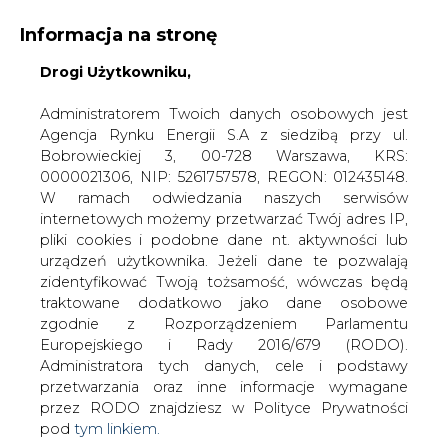
Informacja na stronę
Drogi Użytkowniku,
KONTAKT:
REDAKCJA@CIRE.PL
WYDAWCA PORTALU:
Administratorem Twoich danych osobowych jest
Agencja Rynku Energii S.A z siedzibą przy ul.
A
A
A
WIELKOŚĆ TEKSTU
WYSOKI KONTRAST
Bobrowieckiej 3, 00-728 Warszawa, KRS:
0000021306, NIP: 5261757578, REGON: 012435148.
ZALOGUJ SIĘ
W ramach odwiedzania naszych serwisów
internetowych możemy przetwarzać Twój adres IP,
pliki cookies i podobne dane nt. aktywności lub
urządzeń użytkownika. Jeżeli dane te pozwalają
zidentyfikować Twoją tożsamość, wówczas będą
traktowane dodatkowo jako dane osobowe
zgodnie z Rozporządzeniem Parlamentu
Europejskiego i Rady 2016/679 (RODO).
Administratora tych danych, cele i podstawy
przetwarzania oraz inne informacje wymagane
przez RODO znajdziesz w Polityce Prywatności
pod
tym linkiem.
WŁĄCZ CIRE.TV