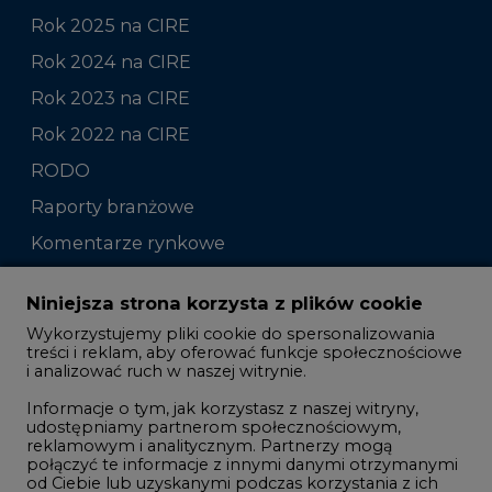
Rok 2025 na CIRE
Rok 2024 na CIRE
Rok 2023 na CIRE
Rok 2022 na CIRE
RODO
Raporty branżowe
Komentarze rynkowe
Zmiany kadrowe na rynku
Niniejsza strona korzysta z plików cookie
Wykorzystujemy pliki cookie do spersonalizowania
Studio CIRE
treści i reklam, aby oferować funkcje społecznościowe
i analizować ruch w naszej witrynie.
Rozmowy o energetyce
Informacje o tym, jak korzystasz z naszej witryny,
Gospodarka
udostępniamy partnerom społecznościowym,
reklamowym i analitycznym. Partnerzy mogą
Geopolityka
połączyć te informacje z innymi danymi otrzymanymi
LTE450
od Ciebie lub uzyskanymi podczas korzystania z ich